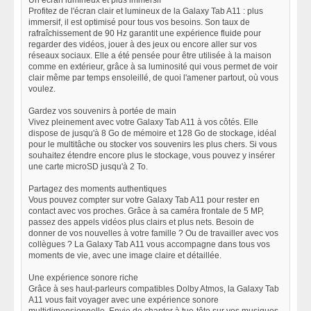
Un écran lumineux et plus immersif
Profitez de l'écran clair et lumineux de la Galaxy Tab A11 : plus
immersif, il est optimisé pour tous vos besoins. Son taux de
rafraîchissement de 90 Hz garantit une expérience fluide pour
regarder des vidéos, jouer à des jeux ou encore aller sur vos
réseaux sociaux. Elle a été pensée pour être utilisée à la maison
comme en extérieur, grâce à sa luminosité qui vous permet de voir
clair même par temps ensoleillé, de quoi l'amener partout, où vous
voulez.
Gardez vos souvenirs à portée de main
Vivez pleinement avec votre Galaxy Tab A11 à vos côtés. Elle
dispose de jusqu'à 8 Go de mémoire et 128 Go de stockage, idéal
pour le multitâche ou stocker vos souvenirs les plus chers. Si vous
souhaitez étendre encore plus le stockage, vous pouvez y insérer
une carte microSD jusqu'à 2 To.
Partagez des moments authentiques
Vous pouvez compter sur votre Galaxy Tab A11 pour rester en
contact avec vos proches. Grâce à sa caméra frontale de 5 MP,
passez des appels vidéos plus clairs et plus nets. Besoin de
donner de vos nouvelles à votre famille ? Ou de travailler avec vos
collègues ? La Galaxy Tab A11 vous accompagne dans tous vos
moments de vie, avec une image claire et détaillée.
Une expérience sonore riche
Grâce à ses haut-parleurs compatibles Dolby Atmos, la Galaxy Tab
A11 vous fait voyager avec une expérience sonore