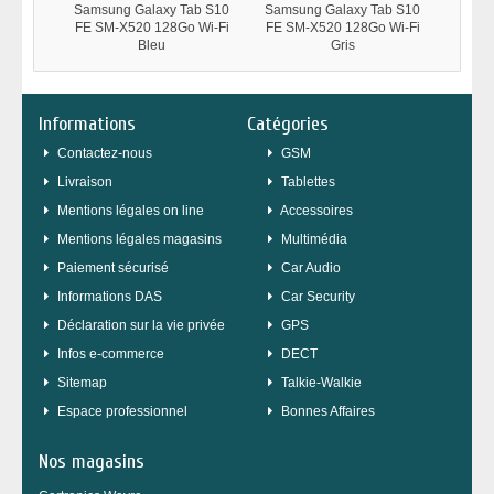
Samsung Galaxy Tab S10
Samsung Galaxy Tab S10
Samsu
FE SM-X520 128Go Wi-Fi
FE SM-X520 128Go Wi-Fi
FE SM
Bleu
Gris
Informations
Catégories
Contactez-nous
GSM
Livraison
Tablettes
Mentions légales on line
Accessoires
Mentions légales magasins
Multimédia
Paiement sécurisé
Car Audio
Informations DAS
Car Security
Déclaration sur la vie privée
GPS
Infos e-commerce
DECT
sitemap
Talkie-Walkie
Espace professionnel
Bonnes Affaires
Nos magasins