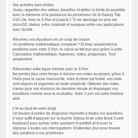
Vos activités sans limites
Jouez, regardez des vidéos, travaillez et défiez la limite du possible
avec la mémoire et la puissance du processeur de la Galaxy Tab
S10 Lite. Avec le S Pen et jusqu'à 2 To de stockage en plus via
microSD, libérez votre créativité et naviguez entre vos applications
avec facilité.
Résolvez vos équations en un coup de crayon
Un problème mathématique complexe ? Écrivez simplement le
problème avec votre S Pen, le calcul se fait tout seul grâce à votre
Calculateur mathématique. Apprenez, notez, progressez. Tout
simplement.
Réinventez votre façon d'écrire avec le S Pen
Ne perdez plus votre temps à réécrire vos notes au propre, grâce à
l'Aide pour la saisie manuscrite, votre écriture est lissée, vos mots
sont alignés et organisés en toute simplicité. Obtenez des notes
claires pour vos révisions de dernière minute et réarrangez vos
brouillons comme vous le souhaitez. Votre S pen est votre meilleur
allié.
L'IA au bout de votre doigt
Un bouton à portée de doigt pour répondre à toutes vos questions.
Il vous suffit d'appuyer sur la touche Galaxy AI de votre Book Cover
Keyboard pour activer votre assistant IA préféré et trouver la
réponse à toutes vos interrogations. N'attendez plus pour trouver
des solutions à vos problèmes.