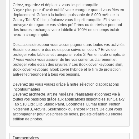
Créez, regardez et déplacez-vous l'esprit tranquille
N'ayez plus peur d'avoir oublié votre chargeur quand vous êtes en
déplacement. Grâce à la batterie puissante de 8 000 mAh de la
Galaxy Tab S10 Lite, déplacez vous l'esprit tranquille. Et si vous
prévoyez de regarder vos séries préférées ou de réviser pendant
des heures, rechargez votre tablette à 100% en un temps éclair
avec la charge rapide.
Des accessoires pour vous accompagner dans toutes vos activités
Besoin de prendre des notes pour suivre un cours ? Envie de
protéger votre tablette et transporter votre S Pen en toute simplicité
? Vous voulez vous assurer de lire vos contenus clairement et
protéger votre écran des rayures ? Les Book cover keyboard slim,
Book cover keyboard, Book cover hybride et le film de protection
anti-reflet répondent à tous vos besoins.
Devenez qui vous voulez grâce à notre sélection d'applications
incontournables
Devenez architecte, artiste, vidéaste, réalisateur et donnez vie à
toutes vos passions grâce aux applications disponibles sur Galaxy
Tab S10 Lite: Clip Studio Paint, Goodnotes, LumaFusion, Notion,
Noteshelf 3, ArcSite, Sketchbook ou encore Picsart. De quoi vous
accompagner pour vos prises de notes, projets créatifs ou encore
édition de photos.
Commentaires