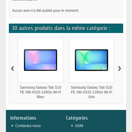
Aucun avis n'a été publié pour le moment.
30 autres produits dans la même catégorie :
‹
›
Samsung Galaxy Tab S10
Samsung Galaxy Tab S10
Samsu
FE SM-X520 128Go Wi-Fi
FE SM-X520 128Go Wi-Fi
FE SM
Bleu
Gris
Informations
Catégories
Contactez-nous
GSM