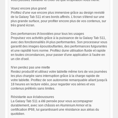
vous puissiez travailler et créer où que linspiration vous mène.
Voyez encore plus grand
Profitez d'une vue encore plus immersive grâce au design revisité
de la Galaxy Tab S11 et ses bords affinés. L'écran s'étend sur une
plus grande surface, pour profiter encore plus de vos contenus, sur
très grand écran.
Des perfomances IA boostées pour tous les usages
Propulsez vos activités grâce à la puissance de la Galaxy Tab S11,
avec des fonctionnalités IA plus performantes. Son processeur vous
garantit des images époustouflantes, des performances fulgurantes
et une rapidité hors norme. Profitez dune utilisation fluide et rapide
en toutes circonstances, pour passer d'une application à l'autre en
un clin d'oeil.
N'en perdez pas une miette
Restez productif et utilisez votre tablette même lors de vos journées
les plus chargée sans interruption grâce à la charge rapide de
votre tablette. Profitez de son autonomie remarquable allant jusqu'à
18 heures en lecture vidéo, pour regarder vos séries et vos
contenus préférés sans limites.
Résistante aux éclaboussures
La Galaxy Tab S11 a été pensée pour vous accompagner
durablement, avec son châssis en Aluminium Armor et la
certification IP68, lui garantissant une résistance aux aléas du
quotidien.