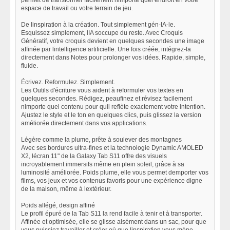
permet de transformer facilement nimporte quel endroit en votre
espace de travail ou votre terrain de jeu.
De linspiration à la création. Tout simplement gén-IA-le.
Esquissez simplement, lIA soccupe du reste. Avec Croquis
Génératif, votre croquis devient en quelques secondes une image
affinée par lintelligence artificielle. Une fois créée, intégrez-la
directement dans Notes pour prolonger vos idées. Rapide, simple,
fluide.
Écrivez. Reformulez. Simplement.
Les Outils d'écriture vous aident à reformuler vos textes en
quelques secondes. Rédigez, peaufinez et révisez facilement
nimporte quel contenu pour quil reflète exactement votre intention.
Ajustez le style et le ton en quelques clics, puis glissez la version
améliorée directement dans vos applications.
Légère comme la plume, prête à soulever des montagnes
Avec ses bordures ultra-fines et la technologie Dynamic AMOLED
X2, lécran 11" de la Galaxy Tab S11 offre des visuels
incroyablement immersifs même en plein soleil, grâce à sa
luminosité améliorée. Poids plume, elle vous permet demporter vos
films, vos jeux et vos contenus favoris pour une expérience digne
de la maison, même à lextérieur.
Poids allégé, design affiné
Le profil épuré de la Tab S11 la rend facile à tenir et à transporter.
Affinée et optimisée, elle se glisse aisément dans un sac, pour que