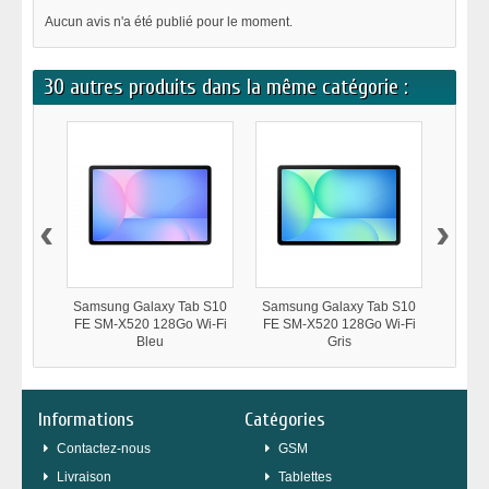
Aucun avis n'a été publié pour le moment.
30 autres produits dans la même catégorie :
‹
›
Samsung Galaxy Tab S10
Samsung Galaxy Tab S10
Samsu
FE SM-X520 128Go Wi-Fi
FE SM-X520 128Go Wi-Fi
FE SM
Bleu
Gris
Informations
Catégories
Contactez-nous
GSM
Livraison
Tablettes