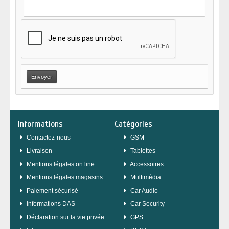
Informations
Catégories
Contactez-nous
GSM
Livraison
Tablettes
Mentions légales on line
Accessoires
Mentions légales magasins
Multimédia
Paiement sécurisé
Car Audio
Informations DAS
Car Security
Déclaration sur la vie privée
GPS