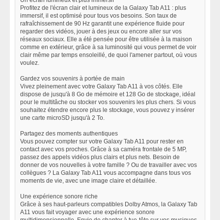
Un écran lumineux et plus immersif
Profitez de l'écran clair et lumineux de la Galaxy Tab A11 : plus
immersif, il est optimisé pour tous vos besoins. Son taux de
rafraîchissement de 90 Hz garantit une expérience fluide pour
regarder des vidéos, jouer à des jeux ou encore aller sur vos
réseaux sociaux. Elle a été pensée pour être utilisée à la maison
comme en extérieur, grâce à sa luminosité qui vous permet de voir
clair même par temps ensoleillé, de quoi l'amener partout, où vous
voulez.
Gardez vos souvenirs à portée de main
Vivez pleinement avec votre Galaxy Tab A11 à vos côtés. Elle
dispose de jusqu'à 8 Go de mémoire et 128 Go de stockage, idéal
pour le multitâche ou stocker vos souvenirs les plus chers. Si vous
souhaitez étendre encore plus le stockage, vous pouvez y insérer
une carte microSD jusqu'à 2 To.
Partagez des moments authentiques
Vous pouvez compter sur votre Galaxy Tab A11 pour rester en
contact avec vos proches. Grâce à sa caméra frontale de 5 MP,
passez des appels vidéos plus clairs et plus nets. Besoin de
donner de vos nouvelles à votre famille ? Ou de travailler avec vos
collègues ? La Galaxy Tab A11 vous accompagne dans tous vos
moments de vie, avec une image claire et détaillée.
Une expérience sonore riche
Grâce à ses haut-parleurs compatibles Dolby Atmos, la Galaxy Tab
A11 vous fait voyager avec une expérience sonore