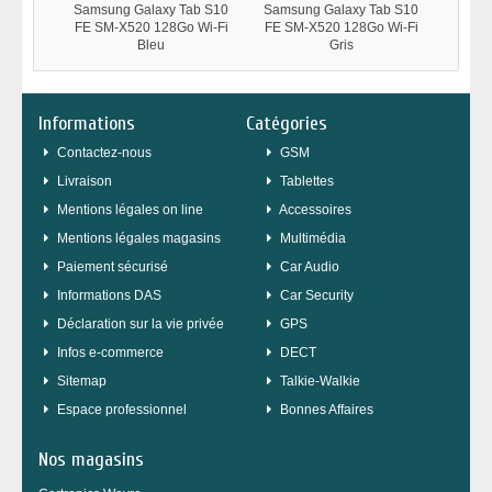
Samsung Galaxy Tab S10
Samsung Galaxy Tab S10
Samsu
FE SM-X520 128Go Wi-Fi
FE SM-X520 128Go Wi-Fi
FE SM
Bleu
Gris
Informations
Catégories
Contactez-nous
GSM
Livraison
Tablettes
Mentions légales on line
Accessoires
Mentions légales magasins
Multimédia
Paiement sécurisé
Car Audio
Informations DAS
Car Security
Déclaration sur la vie privée
GPS
Infos e-commerce
DECT
sitemap
Talkie-Walkie
Espace professionnel
Bonnes Affaires
Nos magasins