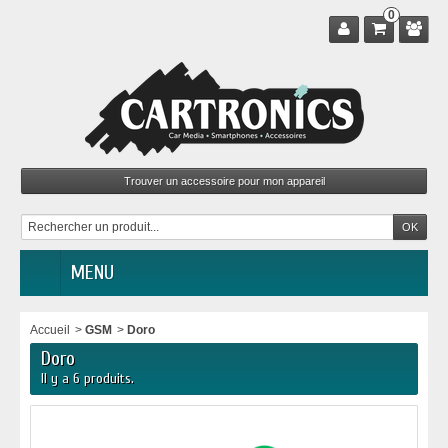
0
MENU
Accueil
>
GSM
>
Doro
Doro
Il y a 6 produits.