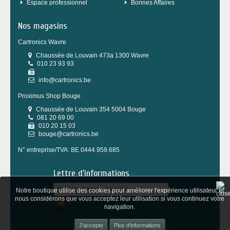
Espace professionnel
Bonnes Affaires
Nos magasins
Cartronics Wavre
Chaussée de Louvain 473a 1300 Wavre
010 23 93 93
info@cartronics.be
Proximus Shop Bouge
Chaussée de Louvain 354 5004 Bouge
081 20 69 00
010 20 15 03
bouge@cartronics.be
N° entreprise/TVA: BE 0444.959.685
Lettre d'informations
Notre boutique utilise des cookies pour améliorer l'expérience utilisateur et
nous considérons que vous acceptez leur utilisation si vous continuez votre
ok
navigation.
Powered by
Wepika
&
Tesial
Plus d'informations