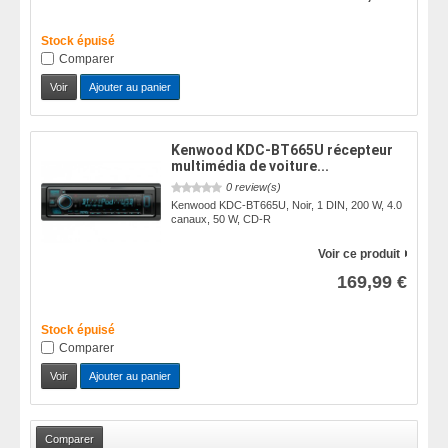
Stock épuisé
Comparer
Voir
Ajouter au panier
Kenwood KDC-BT665U récepteur
multimédia de voiture...
0 review(s)
Kenwood KDC-BT665U, Noir, 1 DIN, 200 W, 4.0
canaux, 50 W, CD-R
Voir ce produit
169,99 €
Stock épuisé
Comparer
Voir
Ajouter au panier