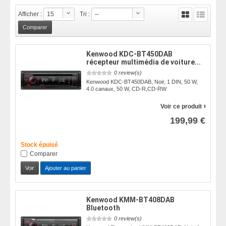
Afficher :
15
Tri :
--
Kenwood KDC-BT450DAB
récepteur multimédia de voiture...
0 review(s)
Kenwood KDC-BT450DAB, Noir, 1 DIN, 50 W,
4.0 canaux, 50 W, CD-R,CD-RW
Voir ce produit
199,99 €
Stock épuisé
Comparer
Voir
Ajouter au panier
Kenwood KMM-BT408DAB
Bluetooth
0 review(s)