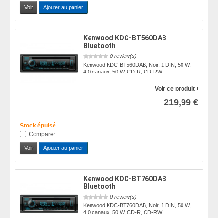
Voir
Ajouter au panier
Kenwood KDC-BT560DAB
Bluetooth
0 review(s)
Kenwood KDC-BT560DAB, Noir, 1 DIN, 50 W,
4.0 canaux, 50 W, CD-R, CD-RW
Voir ce produit
219,99 €
Stock épuisé
Comparer
Voir
Ajouter au panier
Kenwood KDC-BT760DAB
Bluetooth
0 review(s)
Kenwood KDC-BT760DAB, Noir, 1 DIN, 50 W,
4.0 canaux, 50 W, CD-R, CD-RW