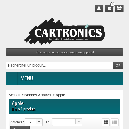
0
MENU
Accueil
>
Bonnes Affaires
>
Apple
Apple
Il y a 1 produit.
Afficher :
15
Tri :
--