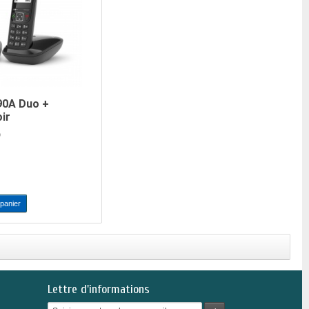
90A Duo +
ir
)
 panier
Lettre d'informations