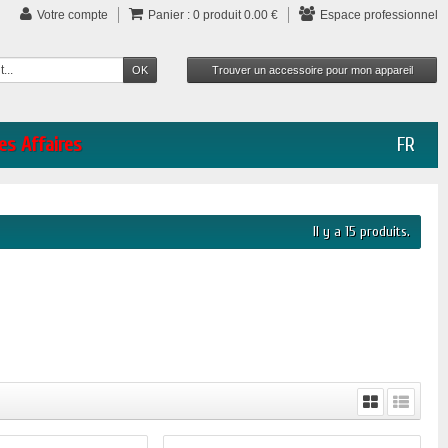
Votre compte
Panier :
0
produit
0.00 €
Espace professionnel
es Affaires
FR
Il y a 15 produits.