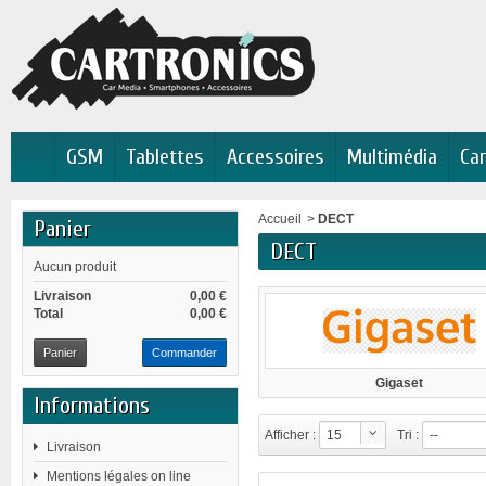
GSM
Tablettes
Accessoires
Multimédia
Car
Accueil
>
DECT
Panier
DECT
Aucun produit
Livraison
0,00 €
Total
0,00 €
Panier
Commander
Gigaset
Informations
Afficher :
15
Tri :
--
Livraison
Mentions légales on line