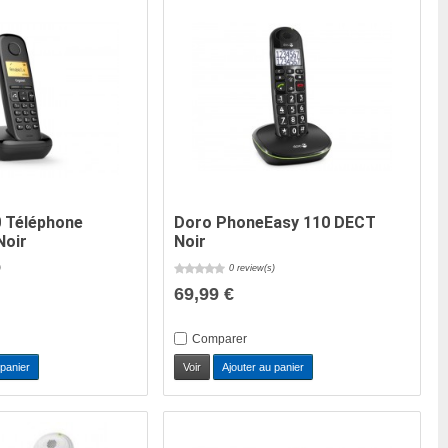
0 Téléphone
Doro PhoneEasy 110 DECT
Noir
Noir
)
0 review(s)
69,99 €
Comparer
 panier
Voir
Ajouter au panier