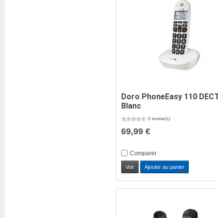
Doro PhoneEasy 110 DEC
Blanc
0 review(s)
69,99 €
Comparer
Voir
Ajouter au panier