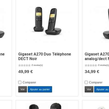
one
Gigaset A270 Duo Téléphone
Gigaset A27
DECT Noir
analog/dect 
0 review(s)
0 review(s
49,99 €
34,99 €
Comparer
Comparer
Voir
Ajouter au panier
Voir
Ajouter au