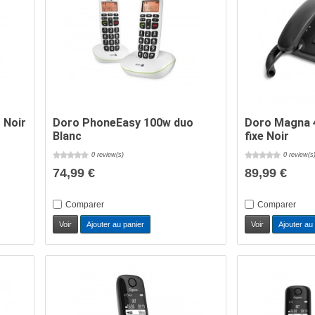
 Noir
Doro PhoneEasy 100w duo
Doro Magna 
Blanc
fixe Noir
0 review(s)
0 review(s
74,99 €
89,99 €
Comparer
Comparer
Voir
Ajouter au panier
Voir
Ajouter au