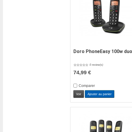
Doro PhoneEasy 100w duo
0 review(s)
74,99 €
Comparer
Voir
Ajouter au panier