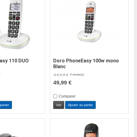
asy 110 DUO
Doro PhoneEasy 100w mono
Blanc
)
0 review(s)
49,99 €
Comparer
 panier
Voir
Ajouter au panier