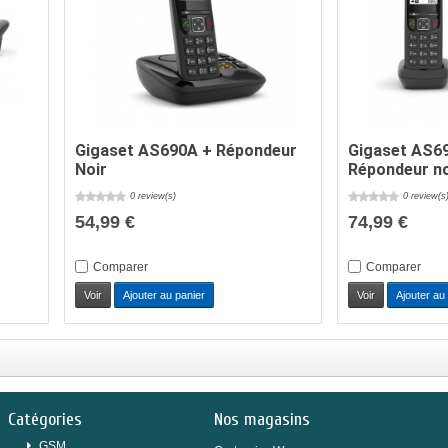
Gigaset AS690A + Répondeur
Gigaset AS6
Noir
Répondeur no
0 review(s)
0 review(s
54,99 €
74,99 €
Comparer
Comparer
Voir
Ajouter au panier
Voir
Ajouter au
Catégories
Nos magasins
GSM