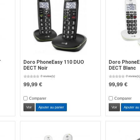
T
Doro PhoneEasy 110 DUO
Doro PhoneE
DECT Noir
DECT Blanc
0 review(s)
0 review(s
99,99 €
99,99 €
Comparer
Comparer
Voir
Ajouter au panier
Voir
Ajouter au