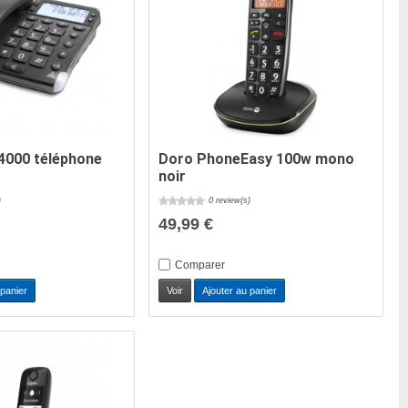
4000 téléphone
Doro PhoneEasy 100w mono
noir
)
0 review(s)
49,99 €
Comparer
 panier
Voir
Ajouter au panier