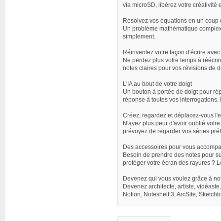
via microSD, libérez votre créativité 
Résolvez vos équations en un coup 
Un problème mathématique complexe ?
simplement.
Réinventez votre façon d'écrire avec
Ne perdez plus votre temps à réécrire
notes claires pour vos révisions de d
L'IA au bout de votre doigt
Un bouton à portée de doigt pour répo
réponse à toutes vos interrogations.
Créez, regardez et déplacez-vous l'es
N'ayez plus peur d'avoir oublié votr
prévoyez de regarder vos séries préf
Des accessoires pour vous accompag
Besoin de prendre des notes pour sui
protéger votre écran des rayures ? L
Devenez qui vous voulez grâce à not
Devenez architecte, artiste, vidéast
Notion, Noteshelf 3, ArcSite, Sketch