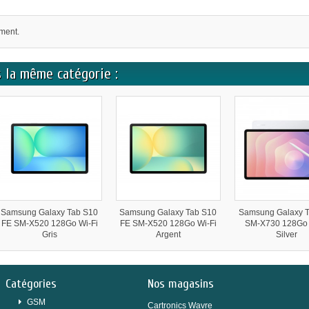
oment.
 la même catégorie :
Samsung Galaxy Tab S10
Samsung Galaxy Tab S10
Samsung Galaxy T
FE SM-X520 128Go Wi-Fi
FE SM-X520 128Go Wi-Fi
SM-X730 128Go 
Gris
Argent
Silver
Catégories
Nos magasins
GSM
Cartronics Wavre