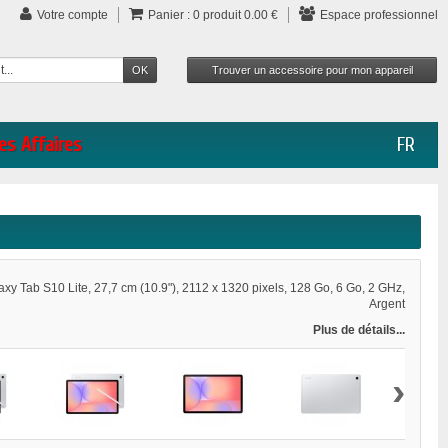
Votre compte
Panier :
0
produit
0.00 €
Espace professionnel
es Affaires
FR
y Tab S10 Lite, 27,7 cm (10.9"), 2112 x 1320 pixels, 128 Go, 6 Go, 2 GHz,
Argent
Plus de détails...
›