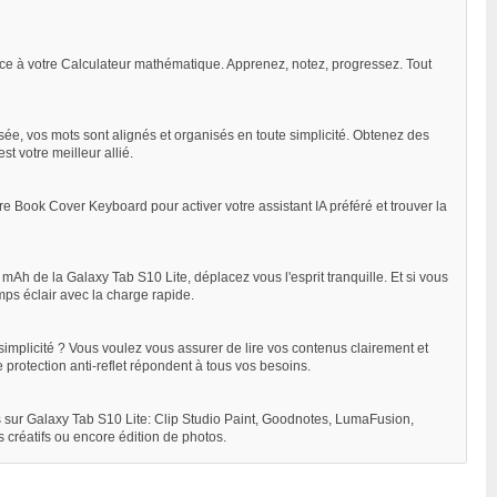
ce à votre Calculateur mathématique. Apprenez, notez, progressez. Tout
issée, vos mots sont alignés et organisés en toute simplicité. Obtenez des
t votre meilleur allié.
re Book Cover Keyboard pour activer votre assistant IA préféré et trouver la
Ah de la Galaxy Tab S10 Lite, déplacez vous l'esprit tranquille. Et si vous
ps éclair avec la charge rapide.
simplicité ? Vous voulez vous assurer de lire vos contenus clairement et
protection anti-reflet répondent à tous vos besoins.
es sur Galaxy Tab S10 Lite: Clip Studio Paint, Goodnotes, LumaFusion,
 créatifs ou encore édition de photos.