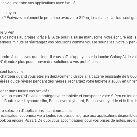
et naviguez entre vos applications avec facilité.
de crayon
 Écrivez simplement le problème avec votre S Pen, le calcul se fait tout seul grâ
 le S Pen
 vos notes au propre, grâce à l'Aide pour la saisie manuscrite, votre écriture est l
ernière minute et réarrangez vos brouillons comme vous le souhaitez. Votre S pen es
ndre à toutes vos questions. Il vous suffit d'appuyer sur la touche Galaxy AI de vot
 N'attendez plus pour trouver des solutions à vos problèmes.
prit tranquille
e chargeur quand vous êtes en déplacement. Grâce à la batterie puissante de 8 000 m
érées ou de réviser pendant des heures, rechargez votre tablette à 100% en un tem
ner dans toutes vos activités
vre un cours ? Envie de protéger votre tablette et transporter votre S Pen en toute 
es Book cover keyboard slim, Book cover keyboard, Book cover hybride et le film de 
re sélection d'applications incontournables
e, réalisateur et donnez vie à toutes vos passions grâce aux applications disponibl
book ou encore Picsart. De quoi vous accompagner pour vos prises de notes, projets