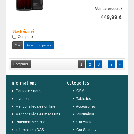
Voir ce produit
449,99 €
Stock épuisé
Comparer
Voir
Ajouter au panier
»
1
2
3
9
...
Informations
Catégories
Contactez-nous
GSM
Livraison
Tablettes
Mentions légales on line
Accessoires
Mentions légales magasins
Multimédia
Paiement sécurisé
Car Audio
Informations DAS
Car Security