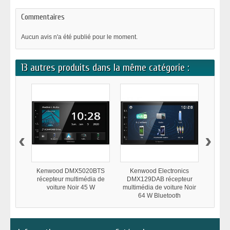
Commentaires
Aucun avis n'a été publié pour le moment.
13 autres produits dans la même catégorie :
‹
›
Kenwood DMX5020BTS
Kenwood Electronics
Ken
récepteur multimédia de
DMX129DAB récepteur
DMX80
voiture Noir 45 W
multimédia de voiture Noir
multim
64 W Bluetooth
Wif