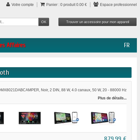
Votre compte
Panier :
0
produit
0.00 €
Espace professionnel
es Affaires
FR
ooth
X8021DABCAMPER, Noir, 2 DIN, 88 W, 4.0 canaux, 50 W, 20 - 88000 Hz
Plus de détails...
879,99 €