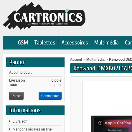
GSM
Tablettes
Accessoires
Multimédia
Car
Accueil
>
Multimédia
>
Kenwood DMX
Panier
Kenwood DMX8021DABCA
Aucun produit
Livraison
0,00 €
Total
0,00 €
Panier
Commander
Informations
Livraison
Mentions légales on line