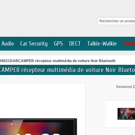
 Audio
Car Security
GPS
DECT
Talkie-Walkie
Bonn
8021DABCAMPER récepteur multimédia de voiture Noir Bluetooth
MPER récepteur multimédia de voiture Noir Bluet
Kenwood DM