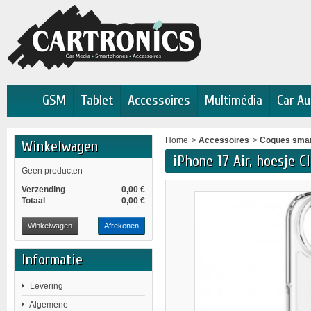
GSM
Tablet
Accessoires
Multimédia
Car Au
Home
>
Accessoires
>
Coques sma
Winkelwagen
iPhone 17 Air, hoesje C
Geen producten
Verzending
0,00 €
Totaal
0,00 €
Winkelwagen
Afrekenen
Informatie
Levering
Algemene