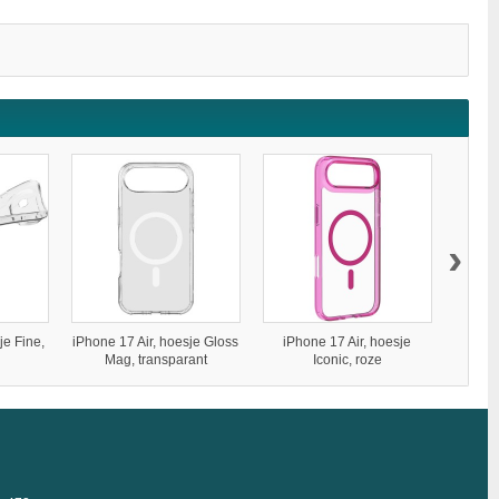
›
je Fine,
iPhone 17 Air, hoesje Gloss
iPhone 17 Air, hoesje
iPh
Mag, transparant
Iconic, roze
S