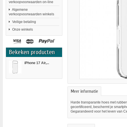
verkoopvoorwaarden on-line
Algemene
verkoopvoorwaarden winkels
Veilige betaling
Onze winkels
Bekeken producten
iPhone 17 Air,...
Meer informatie
Harde transparante hoes met rubbere
gecertificeerd, beschermt je smartph
Gegarandeerd voor het leven van Cel