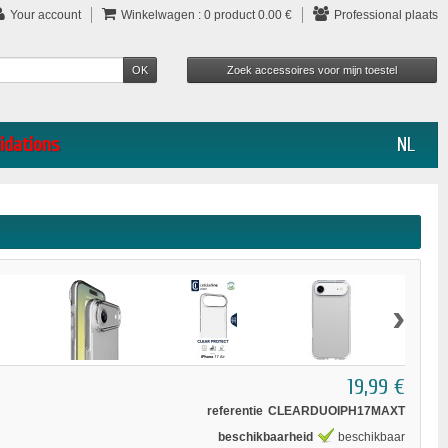
Your account
Winkelwagen :
0
product
0.00 €
Professional plaats
idations
NL
›
19,99 €
referentie
CLEARDUOIPH17MAXT
beschikbaarheid
beschikbaar