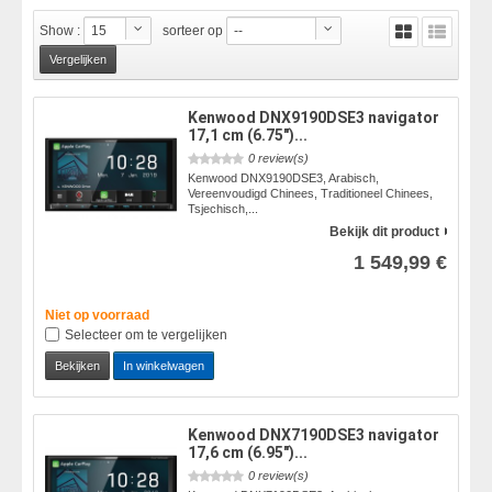
Show :
15
sorteer op
--
Kenwood DNX9190DSE3 navigator
17,1 cm (6.75")...
0 review(s)
Kenwood DNX9190DSE3, Arabisch,
Vereenvoudigd Chinees, Traditioneel Chinees,
Tsjechisch,...
Bekijk dit product
1 549,99 €
Niet op voorraad
Selecteer om te vergelijken
Bekijken
In winkelwagen
Kenwood DNX7190DSE3 navigator
17,6 cm (6.95")...
0 review(s)