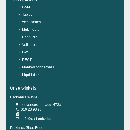
GSM
Tablet
Accessoires
Multimédia
Car Audio
Veiligheid
GPS
DECT
Montres connectées
Liquidations
Onze winkels
Cartronics Wavre
Leuvensesteenweg, 473a
010 23 93 93
info@cartronics.be
Proximus Shop Bouge