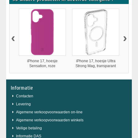
‹
›
iPhone 17, hoesje
iPhone 17, hoesje Ultra
iPhone 
Sensation, roze
Strong Mag, transparant
D
Informatie
Contacten
Levering
Algemene verkoopvoorwaarden on-line
Algemene verkoopvoorwaarden winkels
Veilige betaling
Informatie DAS