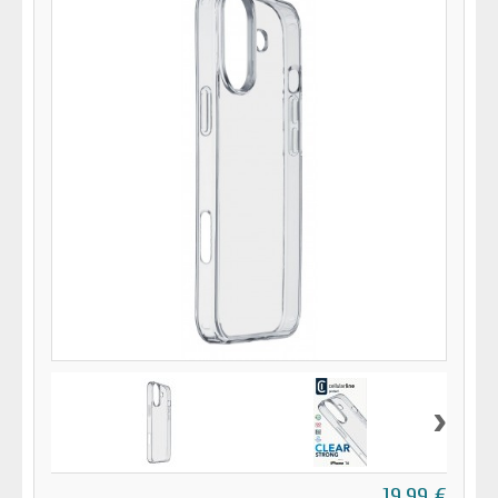
›
19,99 €