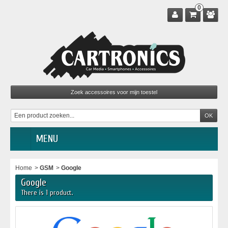
0
MENU
Home
>
GSM
>
Google
Google
There is 1 product.