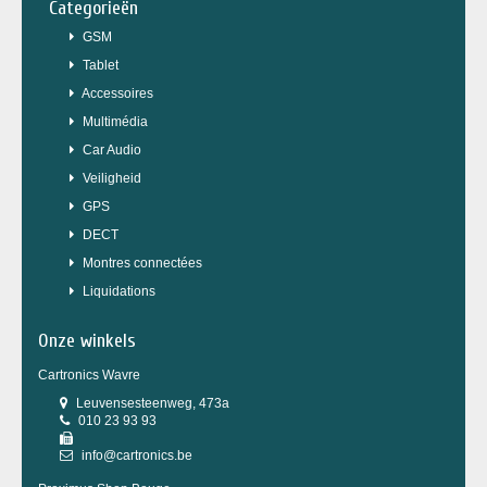
Categorieën
GSM
Tablet
Accessoires
Multimédia
Car Audio
Veiligheid
GPS
DECT
Montres connectées
Liquidations
Onze winkels
Cartronics Wavre
Leuvensesteenweg, 473a
010 23 93 93
info@cartronics.be