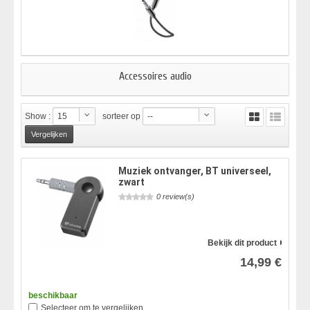
Accessoires audio
Show :
15
sorteer op
--
Muziek ontvanger, BT universeel,
zwart
0 review(s)
Bekijk dit product
14,99 €
beschikbaar
Selecteer om te vergelijken