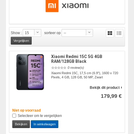
Show :
15
sorteer op
--
Xiaomi Redmi 15C 5G 4GB
RAM/128GB Black
0 review(s)
Xiaomi Redmi 15C, 17,5 cm (6.9"), 1600 x 720
Pixels, 4 GB, 128 GB, 50 MP, Zwart
Bekijk dit product
179,99 €
Niet op voorraad
Selecteer om te vergelijken
Bekijken
In winkelwagen