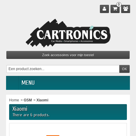
0
MENU
Home
>
GSM
>
Xiaomi
Xiaomi
There are 6 products.