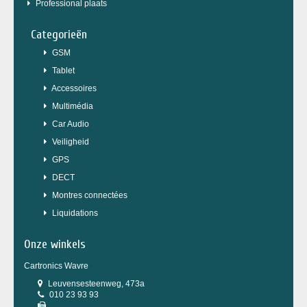
Professional plaats
Categorieën
GSM
Tablet
Accessoires
Multimédia
Car Audio
Veiligheid
GPS
DECT
Montres connectées
Liquidations
Onze winkels
Cartronics Wavre
Leuvensesteenweg, 473a
010 23 93 93