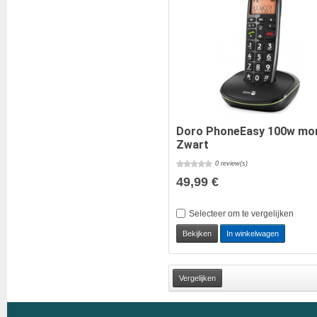
Doro PhoneEasy 100w mo
Zwart
0 review(s)
49,99 €
Selecteer om te vergelijken
Bekijken
In winkelwagen