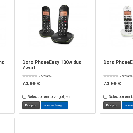
no
Doro PhoneEasy 100w duo
Doro PhoneE
Zwart
0 review(s)
0 review(s
74,99 €
74,99 €
Selecteer om te vergelijken
Selecteer om t
Bekijken
In winkelwagen
Bekijken
In wi