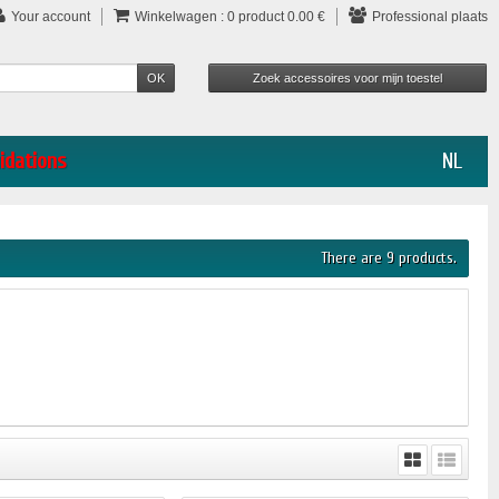
Your account
Winkelwagen :
0
product
0.00 €
Professional plaats
idations
NL
There are 9 products.