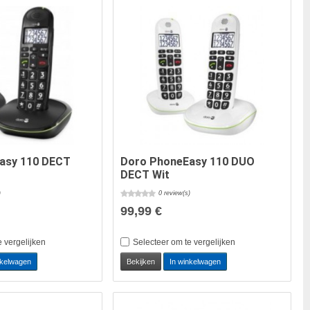
asy 110 DECT
Doro PhoneEasy 110 DUO
DECT Wit
)
0 review(s)
99,99 €
e vergelijken
Selecteer om te vergelijken
nkelwagen
Bekijken
In winkelwagen