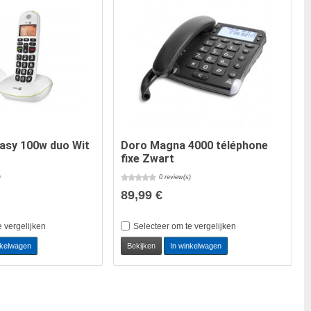
asy 100w duo Wit
Doro Magna 4000 téléphone
fixe Zwart
)
0 review(s)
89,99 €
e vergelijken
Selecteer om te vergelijken
nkelwagen
Bekijken
In winkelwagen