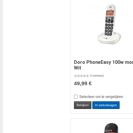
Doro PhoneEasy 100w mo
Wit
0 review(s)
49,99 €
Selecteer om te vergelijken
Bekijken
In winkelwagen