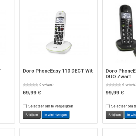
T
Doro PhoneEasy 110 DECT Wit
Doro PhoneE
DUO Zwart
0 review(s)
0 review(s
69,99 €
99,99 €
Selecteer om te vergelijken
Selecteer om t
Bekijken
In winkelwagen
Bekijken
In wi