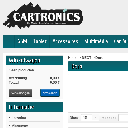
GSM
Tablet
Accessoires
Multimédia
Car Au
Home
>
DECT
>
Doro
Winkelwagen
Doro
Geen producten
Verzending
0,00 €
Totaal
0,00 €
Winkelwagen
Afrekenen
Informatie
Levering
Show :
15
sorteer op
--
Algemene