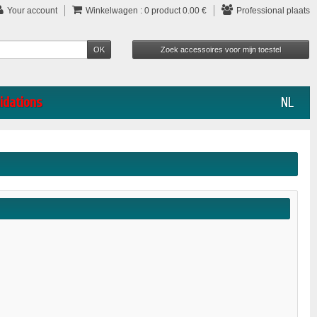
Your account
Winkelwagen :
0
product
0.00 €
Professional plaats
idations
NL