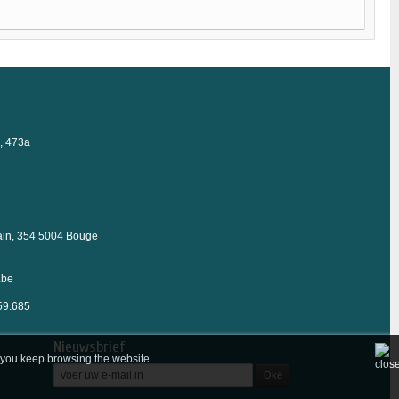
, 473a
in, 354 5004 Bouge
.be
59.685
Nieuwsbrief
f you keep browsing the website.
Oké