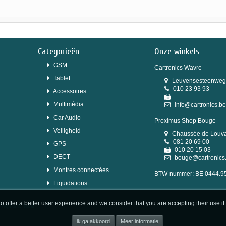
Categorieën
Onze winkels
GSM
Cartronics Wavre
Tablet
Leuvensesteenweg
010 23 93 93
Accessoires
Multimédia
info@cartronics.be
Car Audio
Proximus Shop Bouge
Veiligheid
Chaussée de Louva
081 20 69 00
GPS
010 20 15 03
DECT
bouge@cartronics
Montres connectées
BTW-nummer: BE 0444.9
Liquidations
 offer a better user experience and we consider that you are accepting their use i
y
Wepika
&
Tesial
Meer informatie