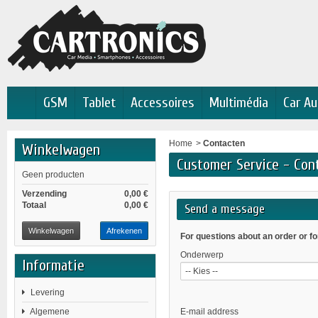
GSM
Tablet
Accessoires
Multimédia
Car Au
Home
>
Contacten
Winkelwagen
Customer Service - Con
Geen producten
Verzending
0,00 €
Totaal
0,00 €
Send a message
Winkelwagen
Afrekenen
For questions about an order or f
Onderwerp
Informatie
-- Kies --
Levering
Algemene
E-mail address