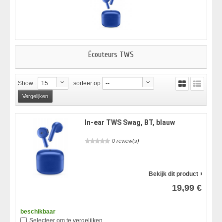
Écouteurs TWS
Show :
15
sorteer op
--
In-ear TWS Swag, BT, blauw
0 review(s)
Bekijk dit product
19,99 €
beschikbaar
Selecteer om te vergelijken