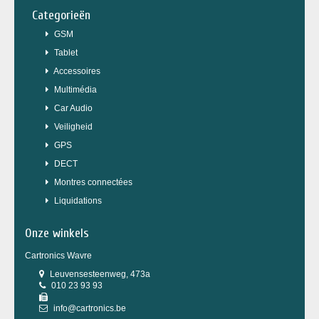
Categorieën
GSM
Tablet
Accessoires
Multimédia
Car Audio
Veiligheid
GPS
DECT
Montres connectées
Liquidations
Onze winkels
Cartronics Wavre
Leuvensesteenweg, 473a
010 23 93 93
info@cartronics.be