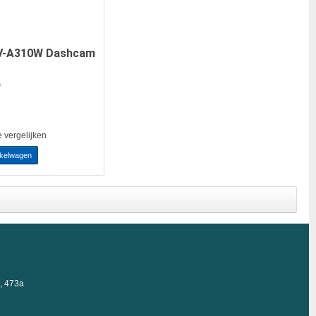
V-A310W Dashcam
)
e vergelijken
nkelwagen
, 473a