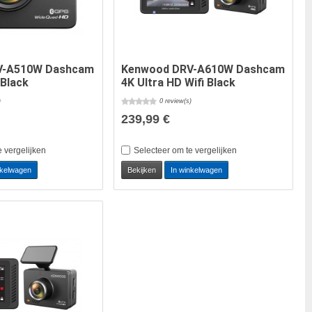
V-A510W Dashcam
Kenwood DRV-A610W Dashcam
 Black
4K Ultra HD Wifi Black
)
0 review(s)
239,99 €
e vergelijken
Selecteer om te vergelijken
nkelwagen
Bekijken
In winkelwagen