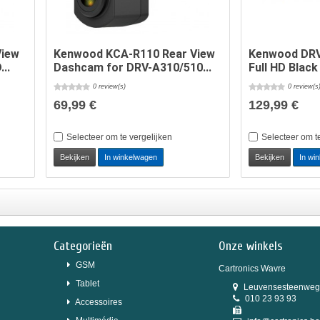
View
Kenwood KCA-R110 Rear View
Kenwood DR
..
Dashcam for DRV-A310/510...
Full HD Black
0 review(s)
0 review(s
69,99 €
129,99 €
Selecteer om te vergelijken
Selecteer om t
Bekijken
In winkelwagen
Bekijken
In wi
Categorieën
Onze winkels
GSM
Cartronics Wavre
Tablet
Leuvensesteenweg
010 23 93 93
Accessoires