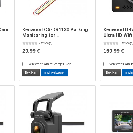
 Cam
Kenwood CA-DR1130 Parking
Kenwood DR
Monitoring for...
Ultra HD Wifi
0 review(s)
0 review(s
29,99 €
169,99 €
Selecteer om te vergelijken
Selecteer om t
Bekijken
In winkelwagen
Bekijken
In wi