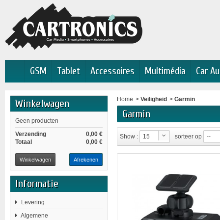
GSM
Tablet
Accessoires
Multimédia
Car Au
Home
>
Veiligheid
>
Garmin
Winkelwagen
Garmin
Geen producten
Verzending
0,00 €
Show :
15
sorteer op
--
Totaal
0,00 €
Winkelwagen
Afrekenen
Informatie
Levering
Algemene