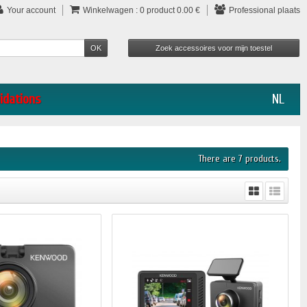
Your account
Winkelwagen :
0
product
0.00 €
Professional plaats
idations
NL
There are 7 products.