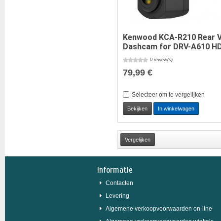
Kenwood KCA-R210 Rear 
Dashcam for DRV-A610 HD.
0 review(s)
79,99 €
Selecteer om te vergelijken
Bekijken
In winkelwagen
Informatie
Contacten
Levering
Algemene verkoopvoorwaarden on-line