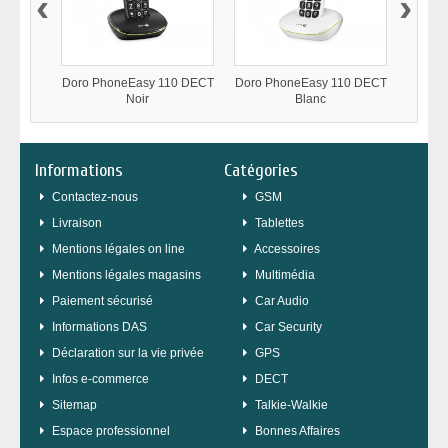
‹
›
Doro PhoneEasy 110 DECT
Doro PhoneEasy 110 DECT
Doro 
Noir
Blanc
Informations
Catégories
Contactez-nous
GSM
Livraison
Tablettes
Mentions légales on line
Accessoires
Mentions légales magasins
Multimédia
Paiement sécurisé
Car Audio
Informations DAS
Car Security
Déclaration sur la vie privée
GPS
Infos e-commerce
DECT
sitemap
Talkie-Walkie
Espace professionnel
Bonnes Affaires