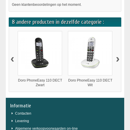
Geen klantenbeoordelingen op het moment.
8 andere producten in dezelfde categorie :
‹
›
Doro PhoneEasy 110 DECT
Doro PhoneEasy 110 DECT
Doro P
Zwart
Wit
Informatie
Contacten
Levering
Algemene verkoopvoorwaarden on-line