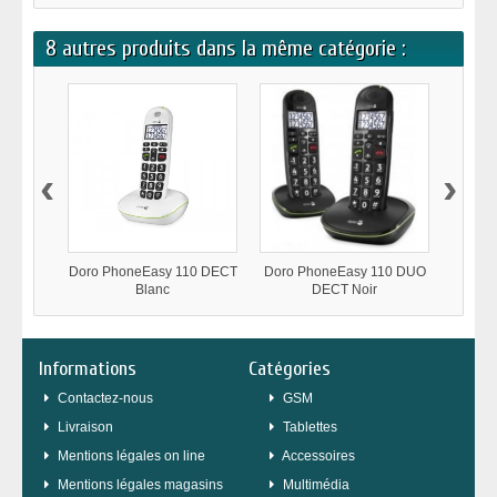
8 autres produits dans la même catégorie :
‹
›
Doro PhoneEasy 110 DECT
Doro PhoneEasy 110 DUO
Doro 
Blanc
DECT Noir
Informations
Catégories
Contactez-nous
GSM
Livraison
Tablettes
Mentions légales on line
Accessoires
Mentions légales magasins
Multimédia