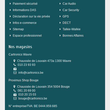
Paiement sécurisé
Car Audio
Informations DAS
Car Security
Déclaration sur la vie privée
GPS
Infos e-commerce
DECT
sitemap
Talkie-Walkie
Espace professionnel
Bonnes Affaires
Nos magasins
Cartronics Wavre
Chaussée de Louvain 473a 1300 Wavre
010 23 93 93
info@cartronics.be
Proximus Shop Bouge
Chaussée de Louvain 354 5004 Bouge
081 20 69 00
010 20 15 03
bouge@cartronics.be
N° entreprise/TVA: BE 0444.959.685