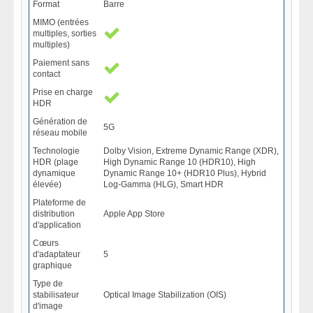
Format
Barre
MIMO (entrées
multiples, sorties
multiples)
Paiement sans
contact
Prise en charge
HDR
Génération de
5G
réseau mobile
Technologie
Dolby Vision, Extreme Dynamic Range (XDR),
HDR (plage
High Dynamic Range 10 (HDR10), High
dynamique
Dynamic Range 10+ (HDR10 Plus), Hybrid
élevée)
Log-Gamma (HLG), Smart HDR
Plateforme de
distribution
Apple App Store
d'application
Cœurs
d'adaptateur
5
graphique
Type de
stabilisateur
Optical Image Stabilization (OIS)
d'image