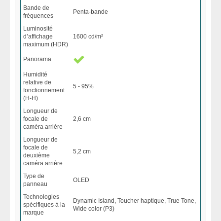
Bande de
Penta-bande
fréquences
Luminosité
d’affichage
1600 cd/m²
maximum (HDR)
Panorama
Humidité
relative de
5 - 95%
fonctionnement
(H-H)
Longueur de
focale de
2,6 cm
caméra arrière
Longueur de
focale de
5,2 cm
deuxième
caméra arrière
Type de
OLED
panneau
Technologies
Dynamic Island, Toucher haptique, True Tone,
spécifiques à la
Wide color (P3)
marque