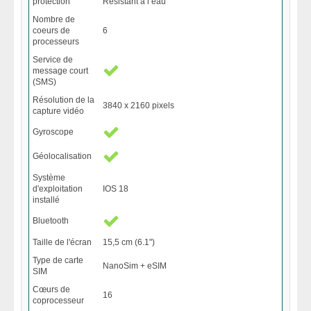
protection
Résistant à l’eau
Nombre de
coeurs de
6
processeurs
Service de
message court
(SMS)
Résolution de la
3840 x 2160 pixels
capture vidéo
Gyroscope
Géolocalisation
Système
d'exploitation
IOS 18
installé
Bluetooth
Taille de l'écran
15,5 cm (6.1")
Type de carte
NanoSim + eSIM
SIM
Cœurs de
16
coprocesseur