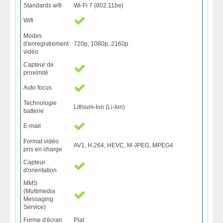
Standards wifi
Wi-Fi 7 (802.11be)
Wifi
Modes
d'enregistrement
720p, 1080p, 2160p
vidéo
Capteur de
proximité
Auto focus
Technologie
Lithium-Ion (Li-Ion)
batterie
E-mail
Format vidéo
AV1, H.264, HEVC, M-JPEG, MPEG4
pris en charge
Capteur
d'orientation
MMS
(Multimedia
Messaging
Service)
Forme d'écran
Plat