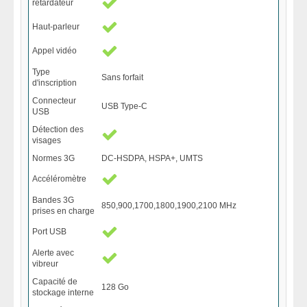
retardateur
Haut-parleur
Appel vidéo
Type
Sans forfait
d'inscription
Connecteur
USB Type-C
USB
Détection des
visages
Normes 3G
DC-HSDPA, HSPA+, UMTS
Accéléromètre
Bandes 3G
850,900,1700,1800,1900,2100 MHz
prises en charge
Port USB
Alerte avec
vibreur
Capacité de
128 Go
stockage interne