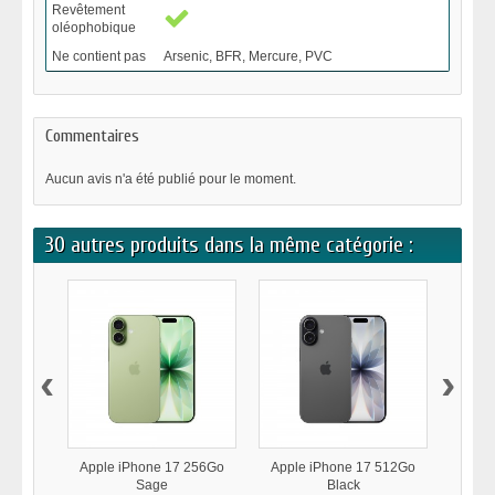
Revêtement
oléophobique
Ne contient pas
Arsenic, BFR, Mercure, PVC
Commentaires
Aucun avis n'a été publié pour le moment.
30 autres produits dans la même catégorie :
‹
›
Apple iPhone 17 256Go
Apple iPhone 17 512Go
Appl
Sage
Black