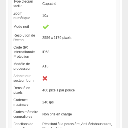
Type d'écran
Capacité
tactile
Zoom
10x
numérique
Mode nuit
Résolution de
2556 x 1179 pixels
l'écran
Code (IP)
Internationale
IP68
Protection
Modèle de
A18
processeur
Adaptateur
secteur fourni
Densité en
460 pixels par pouce
pixels
Cadence
240 ips
maximale
Cartes mémoire
Non pris en charge
compatibles
Fonctions de
Résistant à la poussière, Anti-éclaboussures,