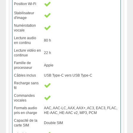
Position Wi-Fi
Stabilisateur
d'image
Numérotation
vocale
Lecture audio
80 h
en continu
Lecture vidéo en
22 h
continue
Famille de
Apple
processeur
Câbles inclus
USB Type-C vers USB Type-C
Recharge sans
fil
Commandes
vocales
Formats audio
AAC, AAC-LC, AAX, AAX+, AC3, EAC3, FLAC,
pris en charge
HE-AAC, HE-AAC v2, MP3, PCM
Capacité de la
Double SIM
carte SIM