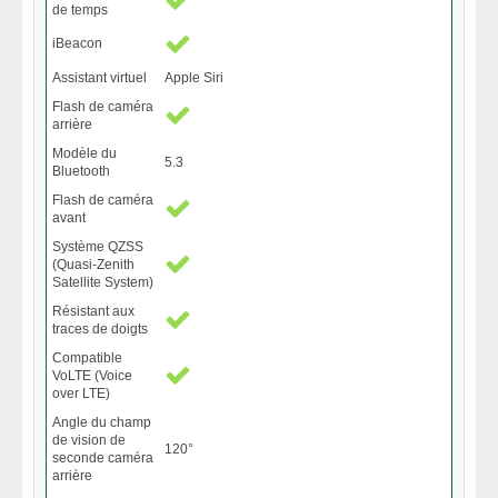
de temps
iBeacon
Assistant virtuel
Apple Siri
Flash de caméra
arrière
Modèle du
5.3
Bluetooth
Flash de caméra
avant
Système QZSS
(Quasi-Zenith
Satellite System)
Résistant aux
traces de doigts
Compatible
VoLTE (Voice
over LTE)
Angle du champ
de vision de
120°
seconde caméra
arrière