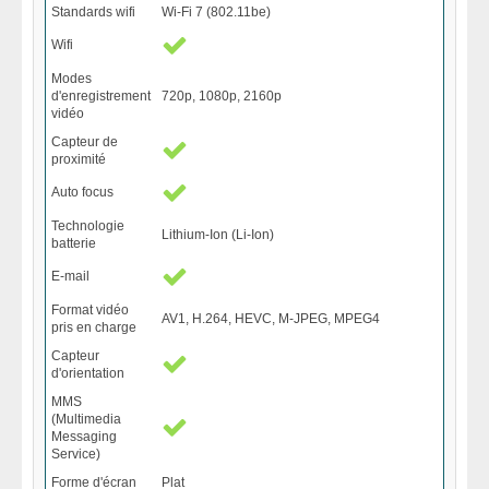
Standards wifi
Wi-Fi 7 (802.11be)
Wifi
Modes
d'enregistrement
720p, 1080p, 2160p
vidéo
Capteur de
proximité
Auto focus
Technologie
Lithium-Ion (Li-Ion)
batterie
E-mail
Format vidéo
AV1, H.264, HEVC, M-JPEG, MPEG4
pris en charge
Capteur
d'orientation
MMS
(Multimedia
Messaging
Service)
Forme d'écran
Plat