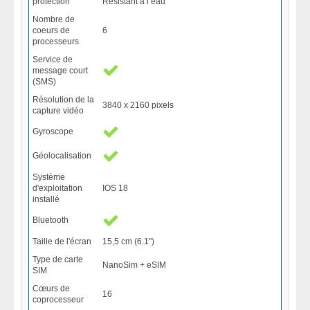
protection
Résistant à l’eau
Nombre de
coeurs de
6
processeurs
Service de
message court
(SMS)
Résolution de la
3840 x 2160 pixels
capture vidéo
Gyroscope
Géolocalisation
Système
d'exploitation
IOS 18
installé
Bluetooth
Taille de l'écran
15,5 cm (6.1")
Type de carte
NanoSim + eSIM
SIM
Cœurs de
16
coprocesseur