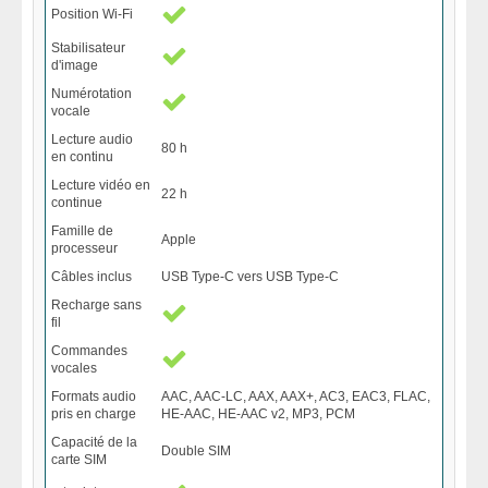
Position Wi-Fi
Stabilisateur
d'image
Numérotation
vocale
Lecture audio
80 h
en continu
Lecture vidéo en
22 h
continue
Famille de
Apple
processeur
Câbles inclus
USB Type-C vers USB Type-C
Recharge sans
fil
Commandes
vocales
Formats audio
AAC, AAC-LC, AAX, AAX+, AC3, EAC3, FLAC,
pris en charge
HE-AAC, HE-AAC v2, MP3, PCM
Capacité de la
Double SIM
carte SIM