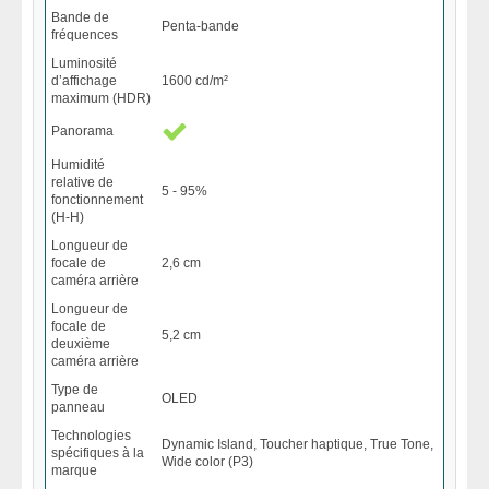
Bande de
Penta-bande
fréquences
Luminosité
d’affichage
1600 cd/m²
maximum (HDR)
Panorama
Humidité
relative de
5 - 95%
fonctionnement
(H-H)
Longueur de
focale de
2,6 cm
caméra arrière
Longueur de
focale de
5,2 cm
deuxième
caméra arrière
Type de
OLED
panneau
Technologies
Dynamic Island, Toucher haptique, True Tone,
spécifiques à la
Wide color (P3)
marque