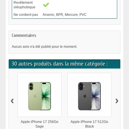
Revêtement
oléophobique
Ne contient pas
Arsenic, BFR, Mercure, PVC
Commentaires
Aucun avis n'a été publié pour le moment.
30 autres produits dans la même catégorie :
‹
›
Apple iPhone 17 256Go
Apple iPhone 17 512Go
Appl
Sage
Black