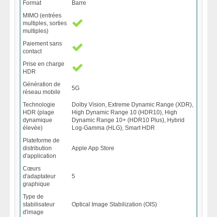
Format
Barre
MIMO (entrées
multiples, sorties
multiples)
Paiement sans
contact
Prise en charge
HDR
Génération de
5G
réseau mobile
Technologie
Dolby Vision, Extreme Dynamic Range (XDR),
HDR (plage
High Dynamic Range 10 (HDR10), High
dynamique
Dynamic Range 10+ (HDR10 Plus), Hybrid
élevée)
Log-Gamma (HLG), Smart HDR
Plateforme de
distribution
Apple App Store
d'application
Cœurs
d'adaptateur
5
graphique
Type de
stabilisateur
Optical Image Stabilization (OIS)
d'image