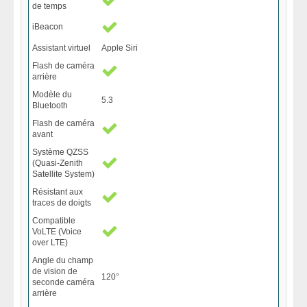
de temps
iBeacon
Assistant virtuel
Apple Siri
Flash de caméra
arrière
Modèle du
5.3
Bluetooth
Flash de caméra
avant
Système QZSS
(Quasi-Zenith
Satellite System)
Résistant aux
traces de doigts
Compatible
VoLTE (Voice
over LTE)
Angle du champ
de vision de
120°
seconde caméra
arrière