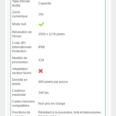
Type d'écran
Capacité
tactile
Zoom
10x
numérique
Mode nuit
Résolution de
2556 x 1179 pixels
l'écran
Code (IP)
Internationale
IP68
Protection
Modèle de
A18
processeur
Adaptateur
secteur fourni
Densité en
460 pixels par pouce
pixels
Cadence
240 ips
maximale
Cartes mémoire
Non pris en charge
compatibles
Fonctions de
Résistant à la poussière, Anti-éclaboussures,