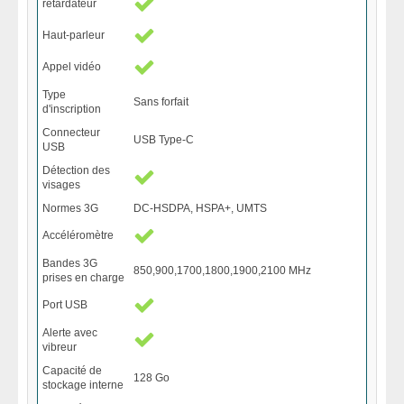
retardateur
Haut-parleur
Appel vidéo
Type
Sans forfait
d'inscription
Connecteur
USB Type-C
USB
Détection des
visages
Normes 3G
DC-HSDPA, HSPA+, UMTS
Accéléromètre
Bandes 3G
850,900,1700,1800,1900,2100 MHz
prises en charge
Port USB
Alerte avec
vibreur
Capacité de
128 Go
stockage interne