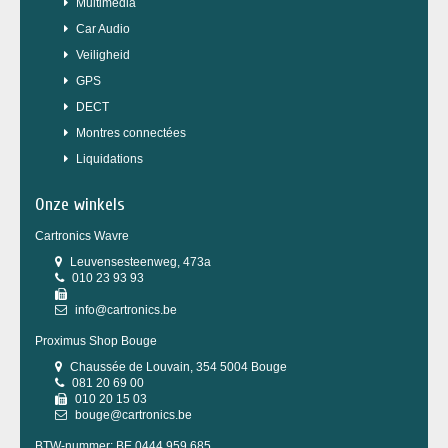
Multimédia
Car Audio
Veiligheid
GPS
DECT
Montres connectées
Liquidations
Onze winkels
Cartronics Wavre
Leuvensesteenweg, 473a
010 23 93 93
info@cartronics.be
Proximus Shop Bouge
Chaussée de Louvain, 354 5004 Bouge
081 20 69 00
010 20 15 03
bouge@cartronics.be
BTW-nummer: BE 0444.959.685