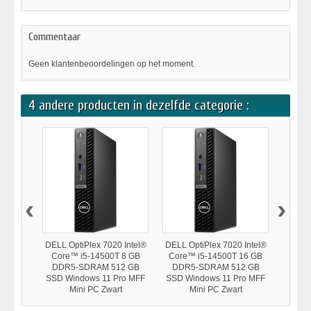
Commentaar
Geen klantenbeoordelingen op het moment.
4 andere producten in dezelfde categorie :
‹
›
DELL OptiPlex 7020 Intel®
DELL OptiPlex 7020 Intel®
DELL O
Core™ i5-14500T 8 GB
Core™ i5-14500T 16 GB
Wyse T
DDR5-SDRAM 512 GB
DDR5-SDRAM 512 GB
SSD Windows 11 Pro MFF
SSD Windows 11 Pro MFF
Mini PC Zwart
Mini PC Zwart