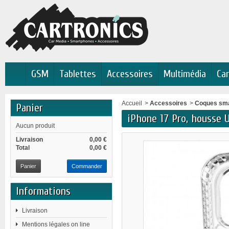
GSM
Tablettes
Accessoires
Multimédia
Car
Accueil
>
Accessoires
>
Coques sm
Panier
iPhone 17 Pro, housse 
Aucun produit
Livraison
0,00 €
Total
0,00 €
Panier
Commander
Informations
Livraison
Mentions légales on line