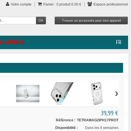
Votre compte
Panier :
0
produit
0.00 €
Espace professionnel
es Affaires
FR
›
39,99 €
Référence :
TETRAMAG2IPH17PROT
Disponibilité :
Dans les 4 semaines