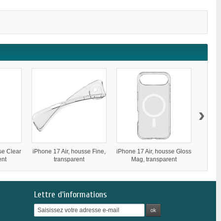
›
se Clear
iPhone 17 Air, housse Fine,
iPhone 17 Air, housse Gloss
iPho
ent
transparent
Mag, transparent
Lettre d'informations
ok