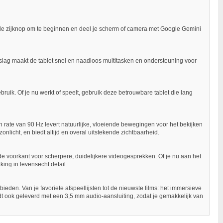
p de zijknop om te beginnen en deel je scherm of camera met Google Gemini
ag maakt de tablet snel en naadloos multitasken en ondersteuning voor
uik. Of je nu werkt of speelt, gebruik deze betrouwbare tablet die lang
 rate van 90 Hz levert natuurlijke, vloeiende bewegingen voor het bekijken
zonlicht, en biedt altijd en overal uitstekende zichtbaarheid.
de voorkant voor scherpere, duidelijkere videogesprekken. Of je nu aan het
king in levensecht detail.
den. Van je favoriete afspeellijsten tot de nieuwste films: het immersieve
t ook geleverd met een 3,5 mm audio-aansluiting, zodat je gemakkelijk van