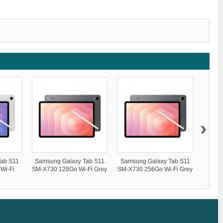
›
ab S11
Samsung Galaxy Tab S11
Samsung Galaxy Tab S11
Samsu
Wi-Fi
SM-X730 128Go Wi-Fi Grey
SM-X730 256Go Wi-Fi Grey
SM-X7