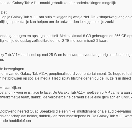
itasken, de Galaxy Tab A11+ maakt gebruik zonder onderbrekingen mogelijk.
 ziet
i op je Galaxy Tab A11+ om hulp te krijgen bij wat je ziet. Druk simpelweg lang o
lijk gesprek dat je kan helpen om de antwoorden te krijgen die je zoekt.
oende geheugen en opslagcapaciteit. Met maximaal 8 GB geheugen en 256 GB opsl
ig kun je de opslag zelfs uitbreiden tot 2 TB met een microSD-kaart.
y Tab A11+ laadt snel op met 25 W en is ontworpen voor langdurig comfortabel gebr
ij.
ende bewegingen
herm van de Galaxy Tab A11+, geoptimaliseerd voor entertainment. De hoge refresh
et browsen op sociale media. Het display blijft helder en duidelijk, zelfs in direct 
wilt aankijken
elangrijk voor je is, face to face. De Galaxy Tab A11+ heeft een 5 MP camera aan 
nwerkt met je team, dankzij de verbeterde helderheid zie je elke glimlach en uitdruk
olby-engineered Quad Speakers die een rijke, multidimensionale audio-ervaring bie
dslandschap dat helder, duidelijk en zeer meeslepend is. De Galaxy Tab A11+ word
drade hoofdtelefoon.