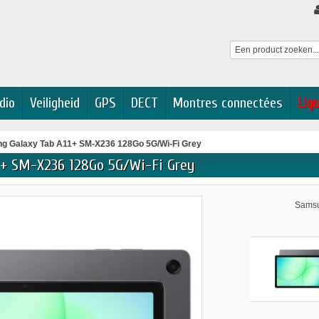
dio
Veiligheid
GPS
DECT
Montres connectées
Liqu
g Galaxy Tab A11+ SM-X236 128Go 5G/Wi-Fi Grey
1+ SM-X236 128Go 5G/Wi-Fi Grey
Samsu