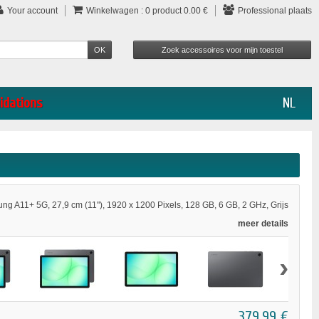
Your account
Winkelwagen :
0
product
0.00 €
Professional plaats
idations
NL
ng A11+ 5G, 27,9 cm (11"), 1920 x 1200 Pixels, 128 GB, 6 GB, 2 GHz, Grijs
meer details
›
379,99 €