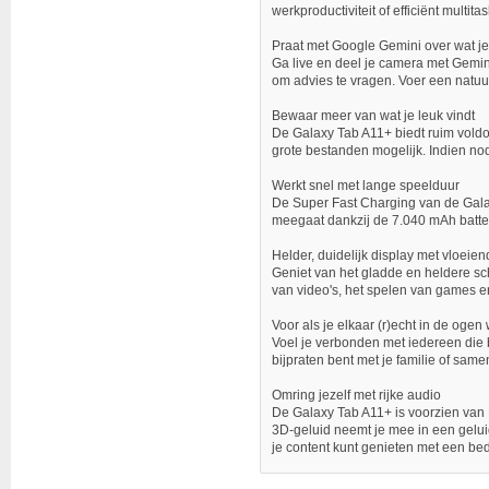
werkproductiviteit of efficiënt mult
Praat met Google Gemini over wat je
Ga live en deel je camera met Gemin
om advies te vragen. Voer een natuur
Bewaar meer van wat je leuk vindt
De Galaxy Tab A11+ biedt ruim vold
grote bestanden mogelijk. Indien nod
Werkt snel met lange speelduur
De Super Fast Charging van de Galax
meegaat dankzij de 7.040 mAh batter
Helder, duidelijk display met vloei
Geniet van het gladde en heldere sc
van video's, het spelen van games en h
Voor als je elkaar (r)echt in de ogen 
Voel je verbonden met iedereen die b
bijpraten bent met je familie of same
Omring jezelf met rijke audio
De Galaxy Tab A11+ is voorzien van D
3D-geluid neemt je mee in een gelui
je content kunt genieten met een be