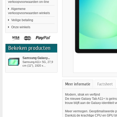
verkoopvoorwaarden on-line
Algemene
verkoopvoorwaarden winkels
Veilige betaling
Onze winkels
Bekeken producten
Samsung Galaxy...
Samsung A11+ 5G, 27,9
cm (11"), 1920 x...
Meer informatie
Factsheet
Modern, strak en verfijnd
De nieuwe Galaxy Tab A11+ is geïnspi
trouw blijft aan de Galaxy-identiteit 
Meer vermogen. Geoptimaliseerde pr
Dankzij de krachtige CPU en GPU bli