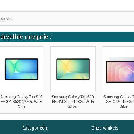
moment.
dezelfde categorie :
Samsung Galaxy Tab S10
Samsung Galaxy Tab S10
Samsung Galaxy T
FE SM-X520 128Go Wi-Fi
FE SM-X520 128Go Wi-Fi
SM-X730 128Go 
Grijs
Zilver
Silver
Categorieën
Onze winkels