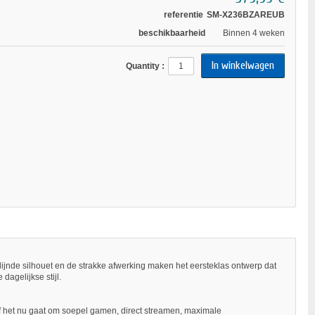
referentie
SM-X236BZAREUB
beschikbaarheid
Binnen 4 weken
Quantity :
mlijnde silhouet en de strakke afwerking maken het eersteklas ontwerp dat
dagelijkse stijl.
f het nu gaat om soepel gamen, direct streamen, maximale