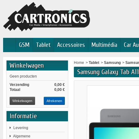
GSM
Tablet
Accessoires
Multimédia
Car Au
Home
>
Tablet
>
Samsung
>
Samsun
Winkelwagen
Samsung Galaxy Tab A1
Geen producten
Verzending
0,00 €
Totaal
0,00 €
Winkelwagen
Afrekenen
Informatie
Levering
Algemene