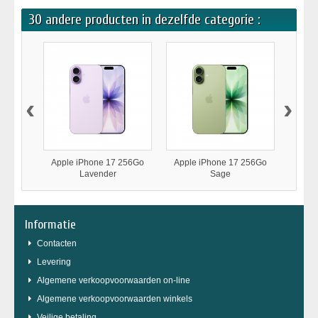
30 andere producten in dezelfde categorie :
‹
›
Apple iPhone 17 256Go
Apple iPhone 17 256Go
Appl
Lavender
Sage
Informatie
Contacten
Levering
Algemene verkoopvoorwaarden on-line
Algemene verkoopvoorwaarden winkels
Veilige betaling