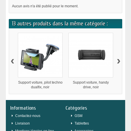
Aucun avis n'a été publié pour le moment.
13 autres produits dans la même catégorie :
‹
›
Support voiture, pilot techno
Support voiture, handy
Supp
dualfix, noir
drive, noir
Informations
Catégories
Contactez-nous
GSM
Livraison
Tablettes