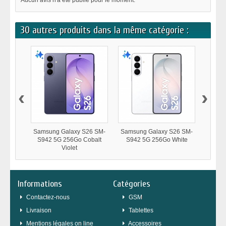
Aucun avis n'a été publié pour le moment.
30 autres produits dans la même catégorie :
‹
›
Samsung Galaxy S26 SM-
Samsung Galaxy S26 SM-
Samsu
S942 5G 256Go Cobalt
S942 5G 256Go White
S94
Violet
Informations
Catégories
Contactez-nous
GSM
Livraison
Tablettes
Mentions légales on line
Accessoires