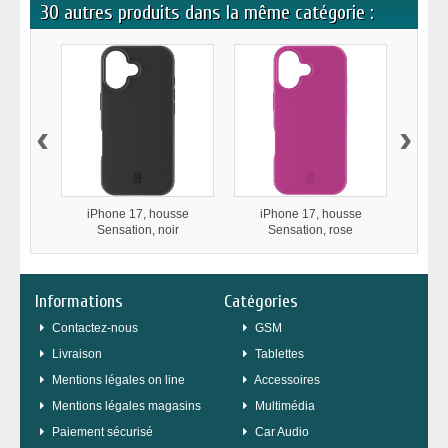
30 autres produits dans la même catégorie :
‹
›
iPhone 17, housse
iPhone 17, housse
iPhon
Sensation, noir
Sensation, rose
Stron
Informations
Catégories
Contactez-nous
GSM
Livraison
Tablettes
Mentions légales on line
Accessoires
Mentions légales magasins
Multimédia
Paiement sécurisé
Car Audio