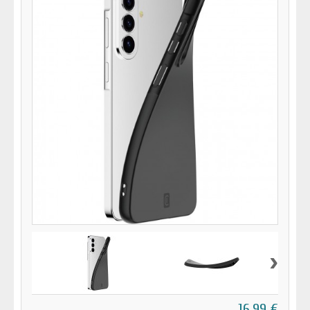
›
16,99 €