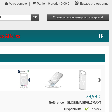
Votre compte
Panier :
0
produit
0.00 €
Espace professionnel
es Affaires
FR
›
29,99 €
Référence :
GLOSSMAGIPH17MAXT
Disponibilité :
En stock