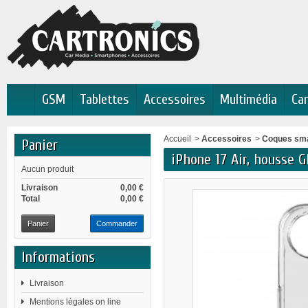
GSM
Tablettes
Accessoires
Multimédia
Car
Accueil
>
Accessoires
>
Coques sm
Panier
iPhone 17 Air, housse G
Aucun produit
Livraison
0,00 €
Total
0,00 €
Panier
Commander
Informations
Livraison
Mentions légales on line