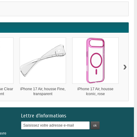
›
se Clear
iPhone 17 Air, housse Fine,
iPhone 17 Air, housse
iPho
ent
transparent
Iconic, rose
Lettre d'informations
ok
avre