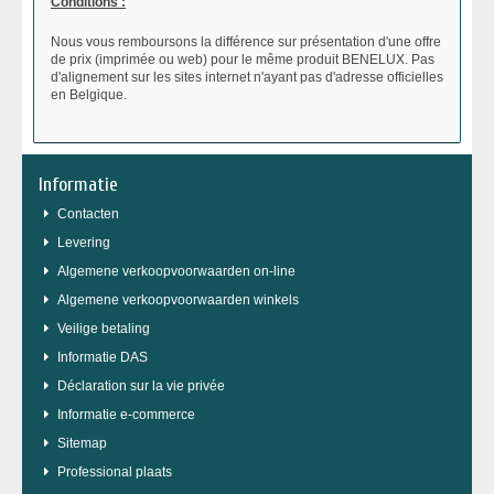
Conditions :
Nous vous remboursons la différence sur présentation d'une offre
de prix (imprimée ou web) pour le même produit BENELUX. Pas
d'alignement sur les sites internet n'ayant pas d'adresse officielles
en Belgique.
Informatie
Contacten
Levering
Algemene verkoopvoorwaarden on-line
Algemene verkoopvoorwaarden winkels
Veilige betaling
Informatie DAS
Déclaration sur la vie privée
Informatie e-commerce
Sitemap
Professional plaats