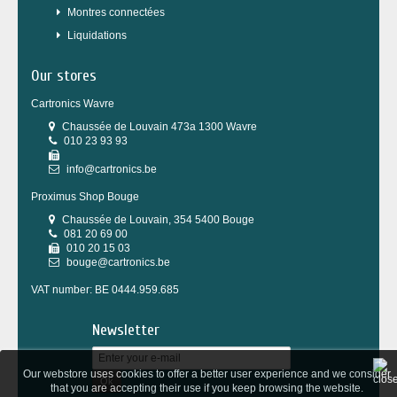
Montres connectées
Liquidations
Our stores
Cartronics Wavre
Chaussée de Louvain 473a 1300 Wavre
010 23 93 93
info@cartronics.be
Proximus Shop Bouge
Chaussée de Louvain, 354 5400 Bouge
081 20 69 00
010 20 15 03
bouge@cartronics.be
VAT number: BE 0444.959.685
Newsletter
Our webstore uses cookies to offer a better user experience and we consider
Ok
that you are accepting their use if you keep browsing the website.