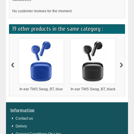
No customer reviews for the moment.
19 other products in the same category :
‹
›
In-ear TWS Swag, BT, blue
In-ear TWS Swag, BT, black
In-ear
Information
Contact us
Delivry